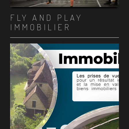
Item 1
Item 2
Item 3
Item 4
Item 5
Item 6
Item 7
Item 8
Item 9
Item 10
FLY AND PLAY
IMMOBILIER