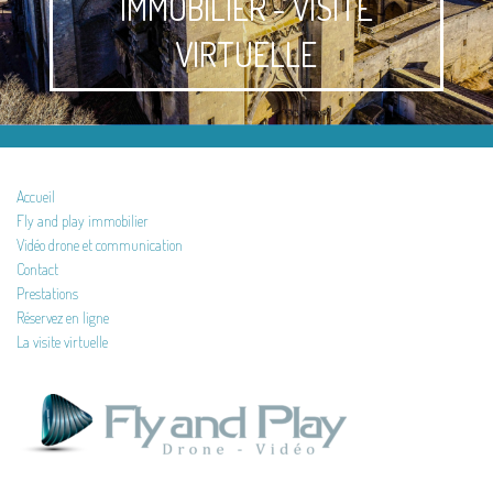
IMMOBILIER - VISITE
VIRTUELLE
Accueil
Fly and play immobilier
Vidéo drone et communication
Contact
Prestations
Réservez en ligne
La visite virtuelle