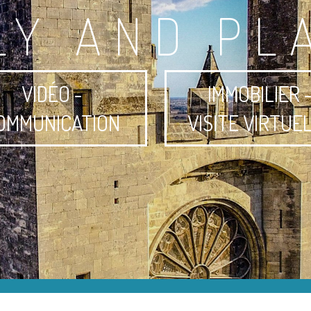
LY AND PL
VIDÉO -
IMMOBILIER 
OMMUNICATION
VISITE VIRTUE