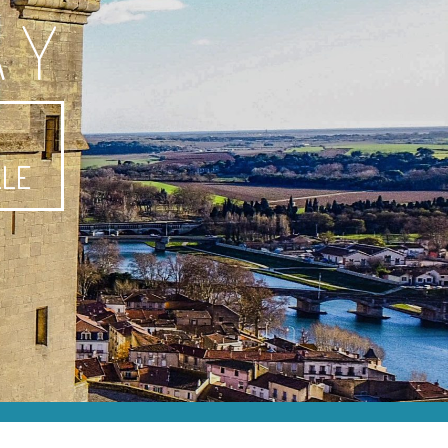
AY
-
LLE