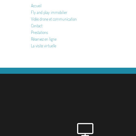
Accueil
Fly and play immobilier
Vidéo drone et communication
Contact
Prestations
Réservez en ligne
La visite virtuelle