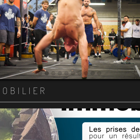
Item 1
Item 2
Item 3
Item 4
Item 5
Item 6
Item 7
Item 8
Item 9
Item 10
MOBILIER