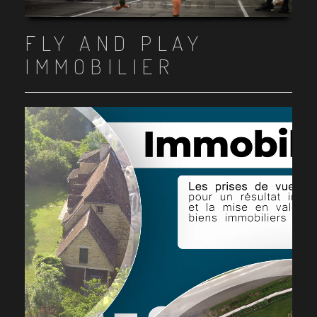
Item 1
Item 2
Item 3
Item 4
Item 5
Item 6
Item 7
Item 8
Item 9
Item 10
FLY AND PLAY
IMMOBILIER