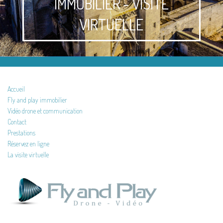
IMMOBILIER - VISITE
VIRTUELLE
Accueil
Fly and play immobilier
Vidéo drone et communication
Contact
Prestations
Réservez en ligne
La visite virtuelle