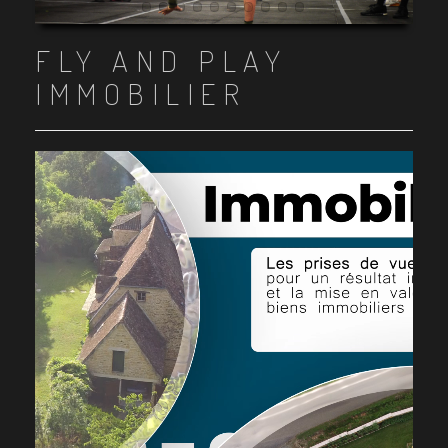
Item 1
Item 2
Item 3
Item 4
Item 5
Item 6
Item 7
Item 8
Item 9
Item 10
FLY AND PLAY
IMMOBILIER