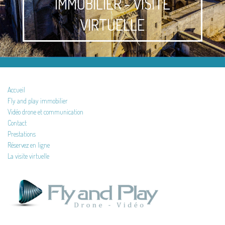
IMMOBILIER - VISITE
VIRTUELLE
Accueil
Fly and play immobilier
Vidéo drone et communication
Contact
Prestations
Réservez en ligne
La visite virtuelle