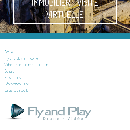
IMMOBILIER - VISITE
VIRTUELLE
Accueil
Fly and play immobilier
Vidéo drone et communication
Contact
Prestations
Réservez en ligne
La visite virtuelle