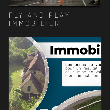
Item 1
Item 2
Item 3
Item 4
Item 5
Item 6
Item 7
Item 8
Item 9
Item 10
FLY AND PLAY
IMMOBILIER