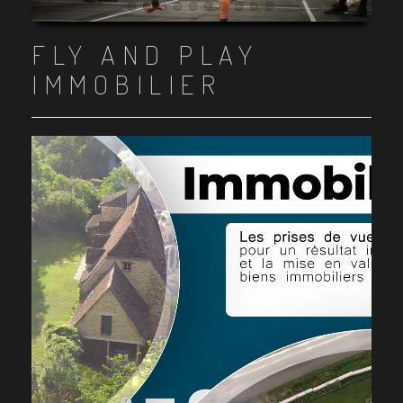
Item 1
Item 2
Item 3
Item 4
Item 5
Item 6
Item 7
Item 8
Item 9
Item 10
FLY AND PLAY
IMMOBILIER