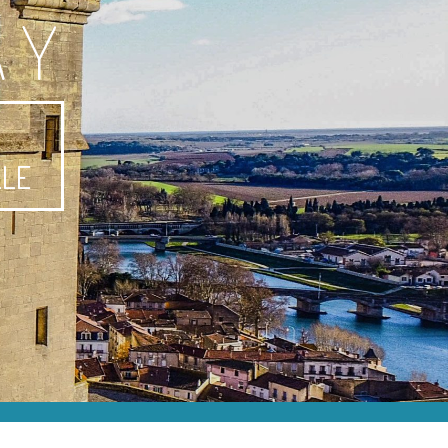
AY
-
LLE