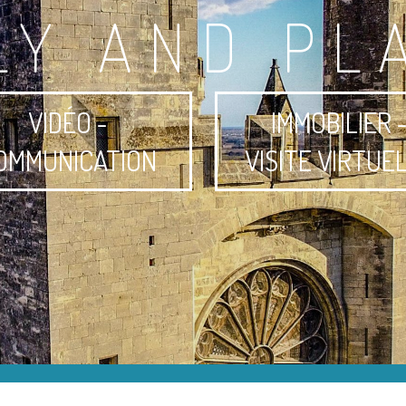
LY AND PL
VIDÉO -
IMMOBILIER 
OMMUNICATION
VISITE VIRTUE