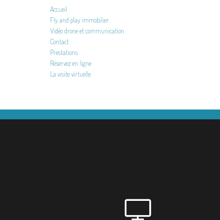
Accueil
Fly and play immobilier
Vidéo drone et communication
Contact
Prestations
Réservez en ligne
La visite virtuelle