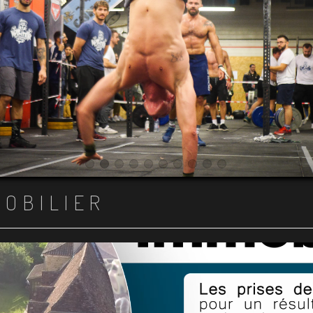
Item 1
Item 2
Item 3
Item 4
Item 5
Item 6
Item 7
Item 8
Item 9
Item 10
MOBILIER