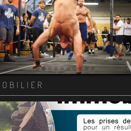
Item 1
Item 2
Item 3
Item 4
Item 5
Item 6
Item 7
Item 8
Item 9
Item 10
MOBILIER