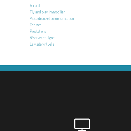
Accueil
Fly and play immobilier
Vidéo drone et communication
Contact
Prestations
Réservez en ligne
La visite virtuelle