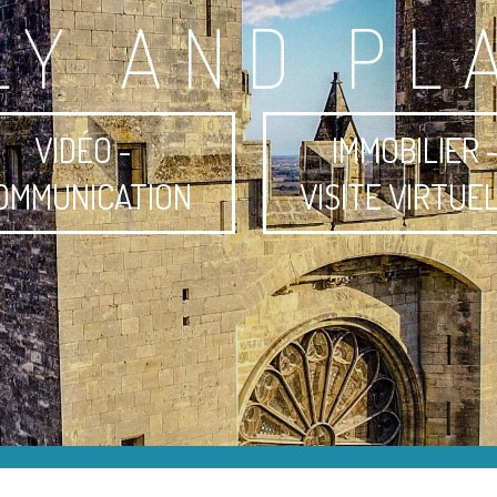
LY AND PL
VIDÉO -
IMMOBILIER 
OMMUNICATION
VISITE VIRTUE