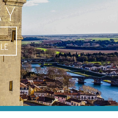
AY
-
LLE