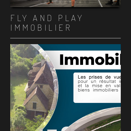
Item 1
Item 2
Item 3
Item 4
Item 5
Item 6
Item 7
Item 8
Item 9
Item 10
FLY AND PLAY
IMMOBILIER