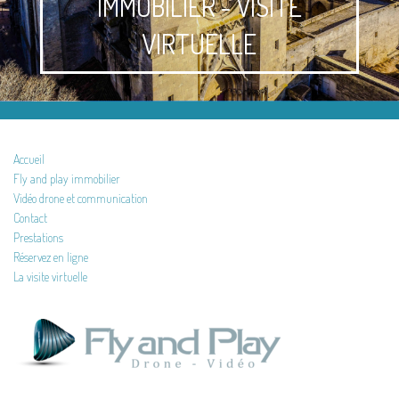
IMMOBILIER - VISITE
VIRTUELLE
Accueil
Fly and play immobilier
Vidéo drone et communication
Contact
Prestations
Réservez en ligne
La visite virtuelle