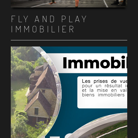
Item 1
Item 2
Item 3
Item 4
Item 5
Item 6
Item 7
Item 8
Item 9
Item 10
FLY AND PLAY
IMMOBILIER