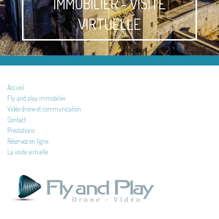
IMMOBILIER - VISITE
VIRTUELLE
Accueil
Fly and play immobilier
Vidéo drone et communication
Contact
Prestations
Réservez en ligne
La visite virtuelle