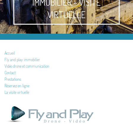
IMMOBILIER - VISITE
VIRTUELLE
Accueil
Fly and play immobilier
Vidéo drone et communication
Contact
Prestations
Réservez en ligne
La visite virtuelle