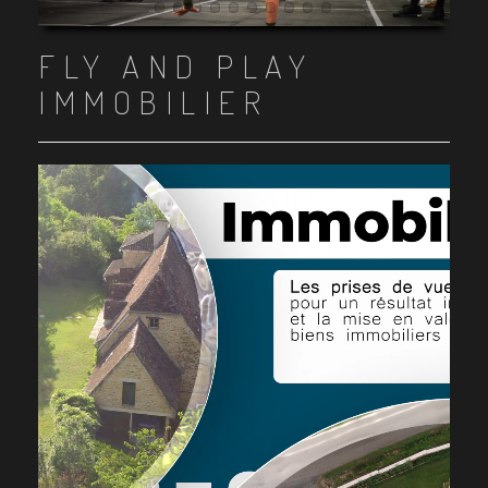
Item 1
Item 2
Item 3
Item 4
Item 5
Item 6
Item 7
Item 8
Item 9
Item 10
FLY AND PLAY
IMMOBILIER