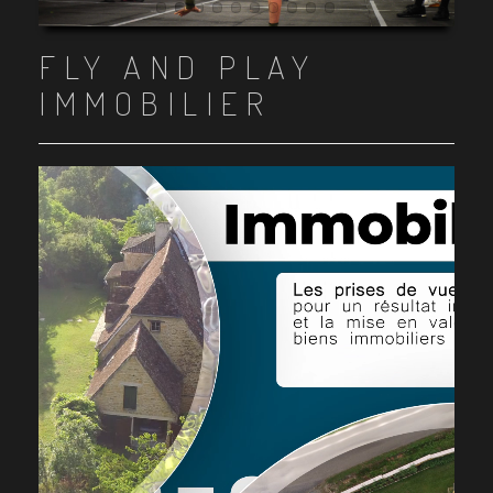
Item 1
Item 2
Item 3
Item 4
Item 5
Item 6
Item 7
Item 8
Item 9
Item 10
FLY AND PLAY
IMMOBILIER