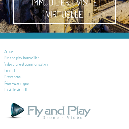
IMMOBILIER - VISITE
VIRTUELLE
Accueil
Fly and play immobilier
Vidéo drone et communication
Contact
Prestations
Réservez en ligne
La visite virtuelle