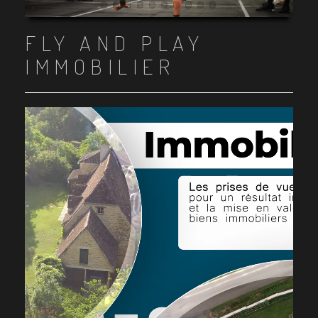
Item 1
Item 2
Item 3
Item 4
Item 5
Item 6
Item 7
Item 8
Item 9
Item 10
FLY AND PLAY
IMMOBILIER