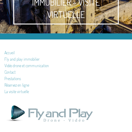
IMMOBILIER - VISITE
VIRTUELLE
Accueil
Fly and play immobilier
Vidéo drone et communication
Contact
Prestations
Réservez en ligne
La visite virtuelle