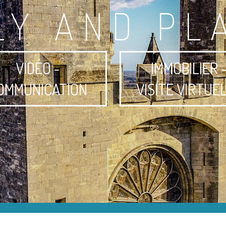
LY AND PL
VIDÉO -
IMMOBILIER 
OMMUNICATION
VISITE VIRTUE