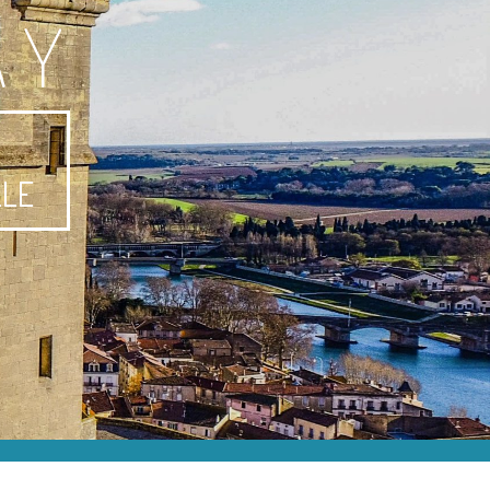
AY
-
LLE