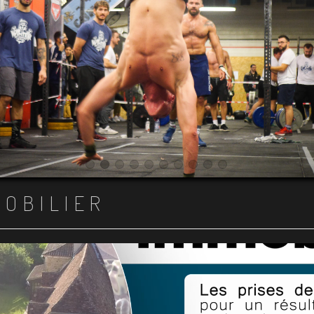
Item 1
Item 2
Item 3
Item 4
Item 5
Item 6
Item 7
Item 8
Item 9
Item 10
MOBILIER