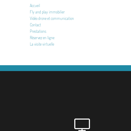
Accueil
Fly and play immobilier
Vidéo drone et communication
Contact
Prestations
Réservez en ligne
La visite virtuelle