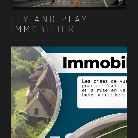
Item 1
Item 2
Item 3
Item 4
Item 5
Item 6
Item 7
Item 8
Item 9
Item 10
FLY AND PLAY
IMMOBILIER