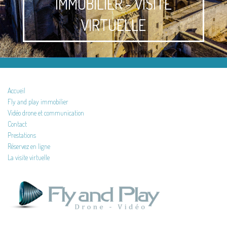
IMMOBILIER - VISITE
VIRTUELLE
Accueil
Fly and play immobilier
Vidéo drone et communication
Contact
Prestations
Réservez en ligne
La visite virtuelle