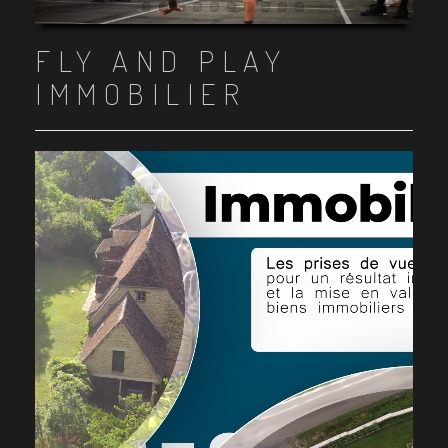
Item 1
Item 2
Item 3
Item 4
Item 5
Item 6
Item 7
Item 8
Item 9
Item 10
FLY AND PLAY
IMMOBILIER