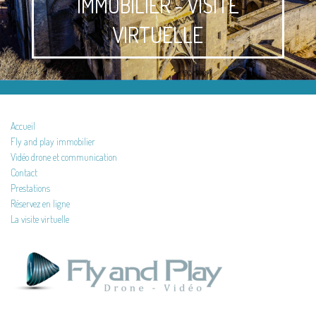
IMMOBILIER - VISITE
VIRTUELLE
Accueil
Fly and play immobilier
Vidéo drone et communication
Contact
Prestations
Réservez en ligne
La visite virtuelle