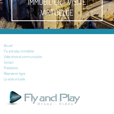
IMMOBILIER - VISITE
VIRTUELLE
Accueil
Fly and play immobilier
Vidéo drone et communication
Contact
Prestations
Réservez en ligne
La visite virtuelle