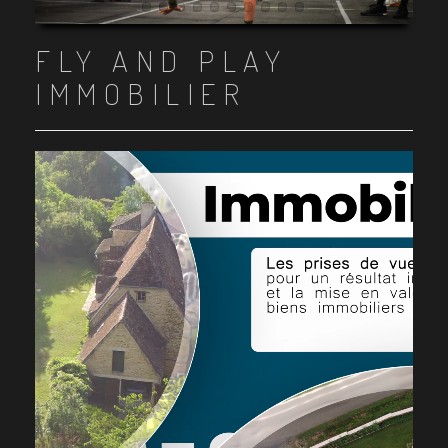
Item 1
Item 2
Item 3
Item 4
Item 5
Item 6
Item 7
Item 8
Item 9
Item 10
FLY AND PLAY
IMMOBILIER