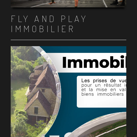
Item 1
Item 2
Item 3
Item 4
Item 5
Item 6
Item 7
Item 8
Item 9
Item 10
FLY AND PLAY
IMMOBILIER