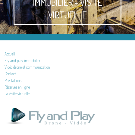
IMMOBILIER - VISITE
VIRTUELLE
Accueil
Fly and play immobilier
Vidéo drone et communication
Contact
Prestations
Réservez en ligne
La visite virtuelle