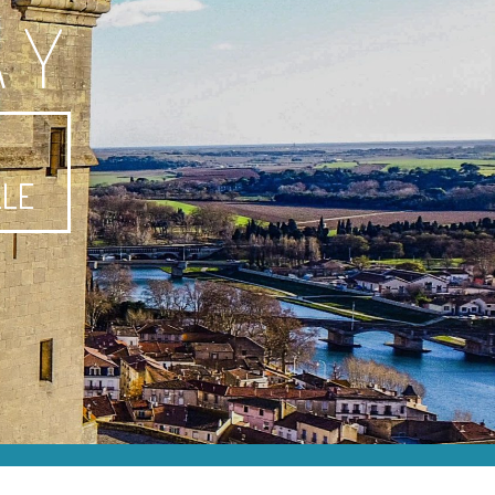
AY
-
LLE