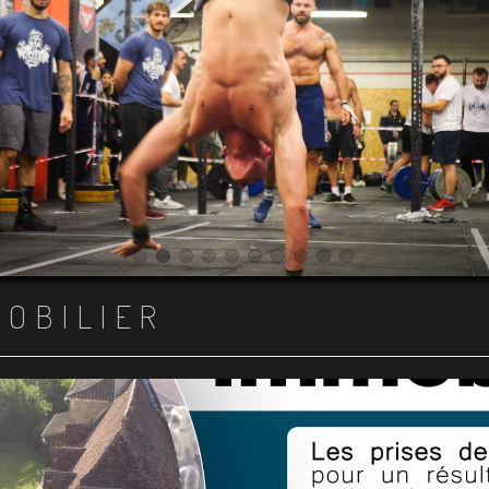
Item 1
Item 2
Item 3
Item 4
Item 5
Item 6
Item 7
Item 8
Item 9
Item 10
MOBILIER