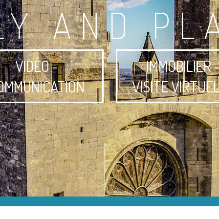
LY AND PL
VIDÉO -
IMMOBILIER 
OMMUNICATION
VISITE VIRTUE