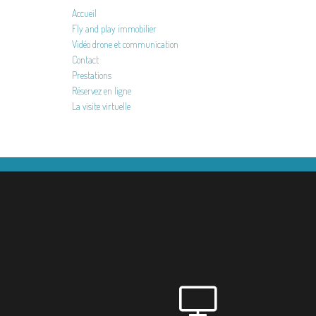
Accueil
Fly and play immobilier
Vidéo drone et communication
Contact
Prestations
Réservez en ligne
La visite virtuelle