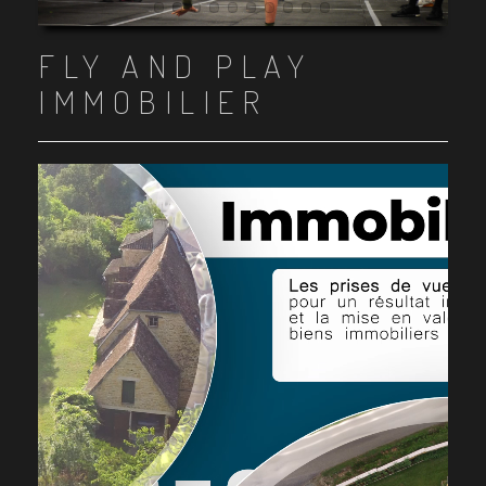
Item 1
Item 2
Item 3
Item 4
Item 5
Item 6
Item 7
Item 8
Item 9
Item 10
FLY AND PLAY
IMMOBILIER