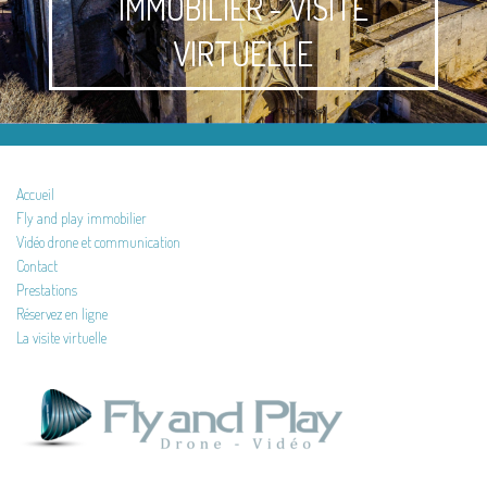
IMMOBILIER - VISITE
VIRTUELLE
Accueil
Fly and play immobilier
Vidéo drone et communication
Contact
Prestations
Réservez en ligne
La visite virtuelle