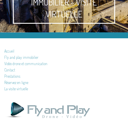
IMMOBILIER - VISITE
VIRTUELLE
Accueil
Fly and play immobilier
Vidéo drone et communication
Contact
Prestations
Réservez en ligne
La visite virtuelle