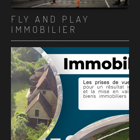
Item 1
Item 2
Item 3
Item 4
Item 5
Item 6
Item 7
Item 8
Item 9
Item 10
FLY AND PLAY
IMMOBILIER