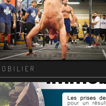
Item 1
Item 2
Item 3
Item 4
Item 5
Item 6
Item 7
Item 8
Item 9
Item 10
MOBILIER