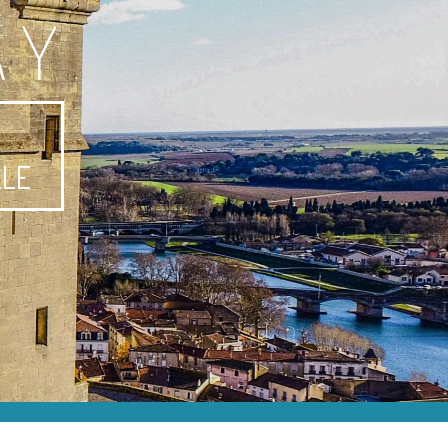
AY
-
LLE