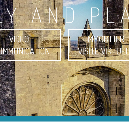
LY AND PL
VIDÉO -
IMMOBILIER 
OMMUNICATION
VISITE VIRTUE