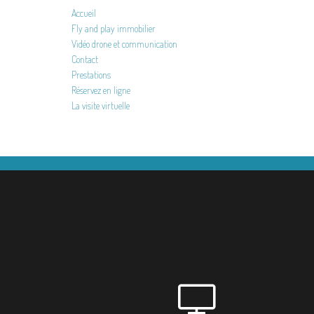
Accueil
Fly and play immobilier
Vidéo drone et communication
Contact
Prestations
Réservez en ligne
La visite virtuelle