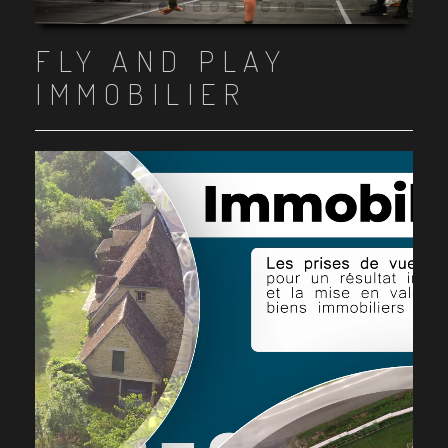
Item 1
Item 2
Item 3
Item 4
Item 5
Item 6
Item 7
Item 8
Item 9
Item 10
FLY AND PLAY
IMMOBILIER