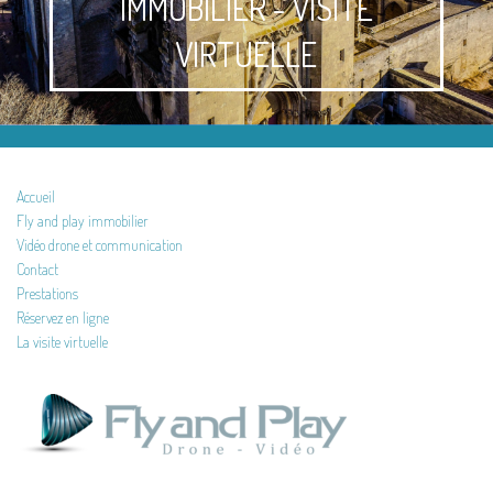
IMMOBILIER - VISITE
VIRTUELLE
Accueil
Fly and play immobilier
Vidéo drone et communication
Contact
Prestations
Réservez en ligne
La visite virtuelle