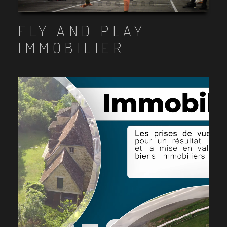
Item 1
Item 2
Item 3
Item 4
Item 5
Item 6
Item 7
Item 8
Item 9
Item 10
FLY AND PLAY
IMMOBILIER