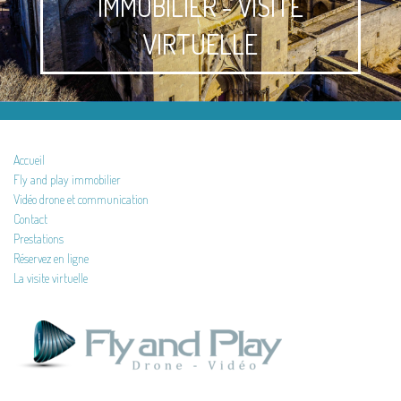
IMMOBILIER - VISITE
VIRTUELLE
Accueil
Fly and play immobilier
Vidéo drone et communication
Contact
Prestations
Réservez en ligne
La visite virtuelle