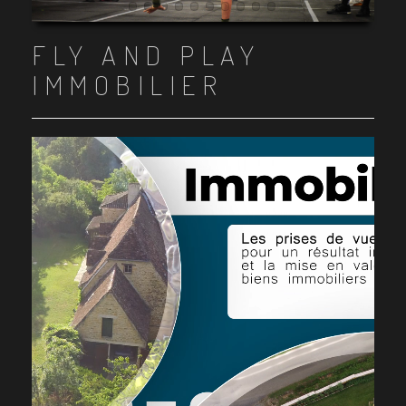
Item 1
Item 2
Item 3
Item 4
Item 5
Item 6
Item 7
Item 8
Item 9
Item 10
FLY AND PLAY
IMMOBILIER