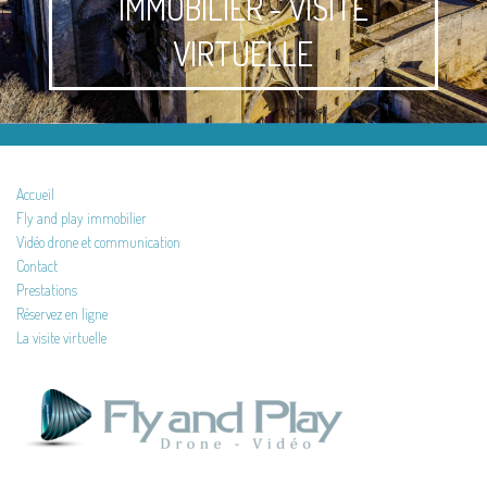
IMMOBILIER - VISITE
VIRTUELLE
Accueil
Fly and play immobilier
Vidéo drone et communication
Contact
Prestations
Réservez en ligne
La visite virtuelle