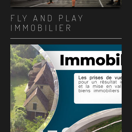
Item 1
Item 2
Item 3
Item 4
Item 5
Item 6
Item 7
Item 8
Item 9
Item 10
FLY AND PLAY
IMMOBILIER