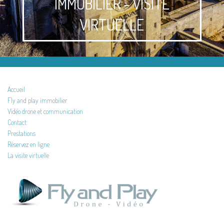
IMMOBILIER - VISITE
VIRTUELLE
Accueil
Fly and play immobilier
Vidéo drone et communication
Contact
Prestations
Réservez en ligne
La visite virtuelle