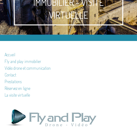
IMMOBILIER - VISITE
VIRTUELLE
Accueil
Fly and play immobilier
Vidéo drone et communication
Contact
Prestations
Réservez en ligne
La visite virtuelle