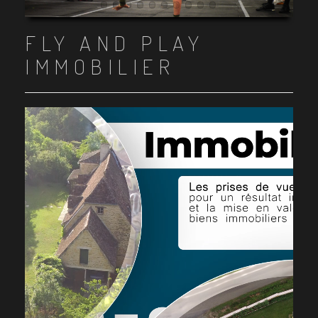
Item 1
Item 2
Item 3
Item 4
Item 5
Item 6
Item 7
Item 8
Item 9
Item 10
FLY AND PLAY
IMMOBILIER