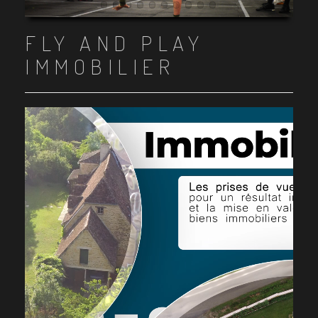
Item 1
Item 2
Item 3
Item 4
Item 5
Item 6
Item 7
Item 8
Item 9
Item 10
FLY AND PLAY
IMMOBILIER