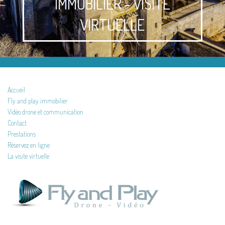
IMMOBILIER - VISITE
VIRTUELLE
Accueil
Fly and play immobilier
Vidéo drone et communication
Contact
Prestations
Réservez en ligne
La visite virtuelle