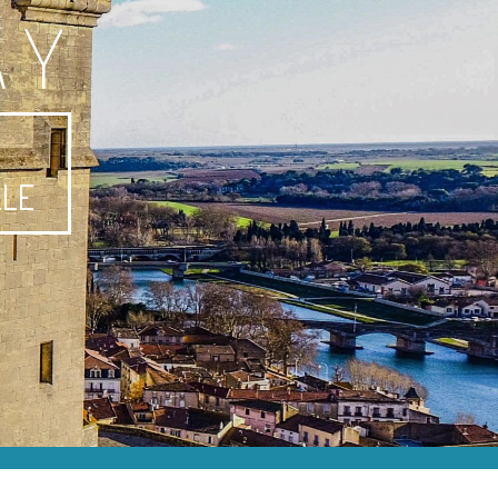
AY
-
LLE