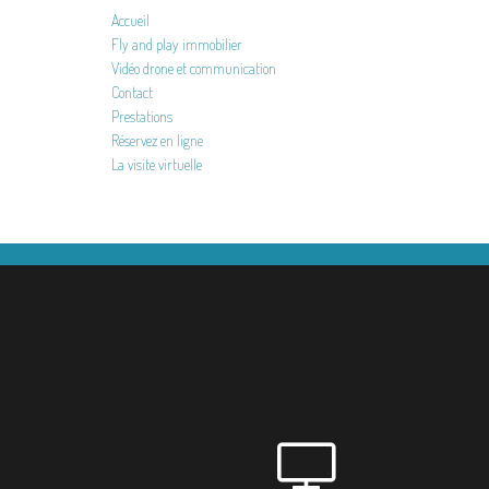
Accueil
Fly and play immobilier
Vidéo drone et communication
Contact
Prestations
Réservez en ligne
La visite virtuelle