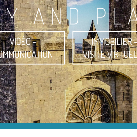
LY AND PL
VIDÉO -
IMMOBILIER 
OMMUNICATION
VISITE VIRTUE