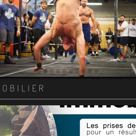
Item 1
Item 2
Item 3
Item 4
Item 5
Item 6
Item 7
Item 8
Item 9
Item 10
MOBILIER