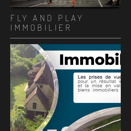
Item 1
Item 2
Item 3
Item 4
Item 5
Item 6
Item 7
Item 8
Item 9
Item 10
FLY AND PLAY
IMMOBILIER