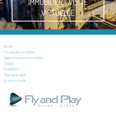
IMMOBILIER - VISITE
VIRTUELLE
Accueil
Fly and play immobilier
Vidéo drone et communication
Contact
Prestations
Réservez en ligne
La visite virtuelle