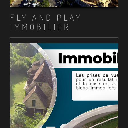
Item 1
Item 2
Item 3
Item 4
Item 5
Item 6
Item 7
Item 8
Item 9
Item 10
FLY AND PLAY
IMMOBILIER