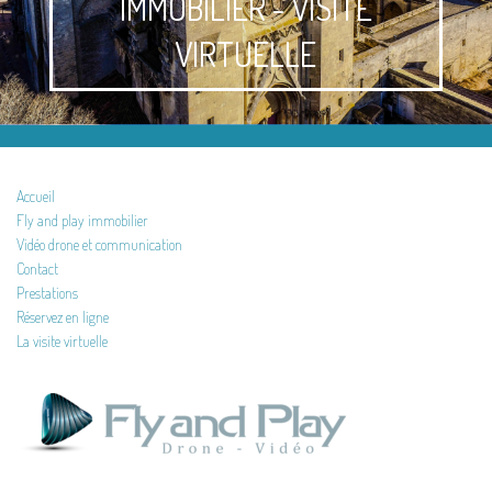
IMMOBILIER - VISITE
VIRTUELLE
Accueil
Fly and play immobilier
Vidéo drone et communication
Contact
Prestations
Réservez en ligne
La visite virtuelle