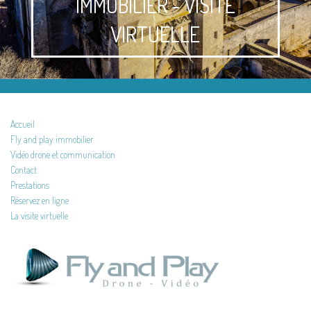
IMMOBILIER - VISITE
VIRTUELLE
Accueil
Fly and play immobilier
Vidéo drone et communication
Contact
Prestations
Réservez en ligne
La visite virtuelle