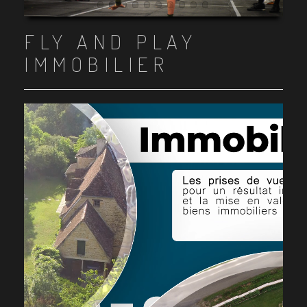
Item 1
Item 2
Item 3
Item 4
Item 5
Item 6
Item 7
Item 8
Item 9
Item 10
FLY AND PLAY
IMMOBILIER