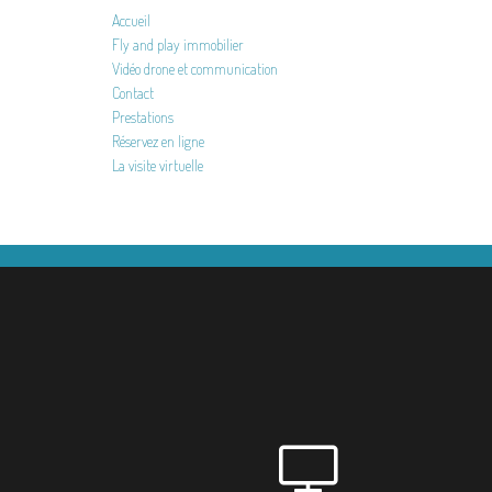
Accueil
Fly and play immobilier
Vidéo drone et communication
Contact
Prestations
Réservez en ligne
La visite virtuelle