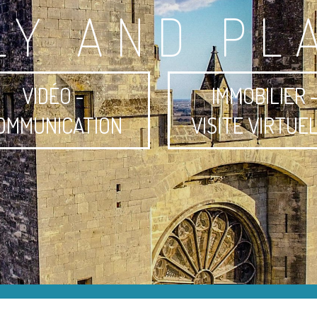
LY AND PL
VIDÉO -
IMMOBILIER 
OMMUNICATION
VISITE VIRTUE