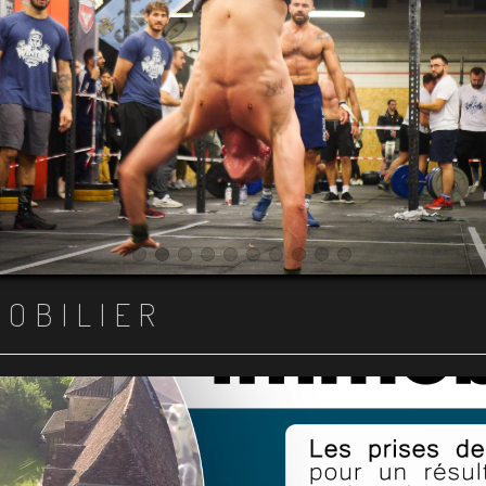
Item 1
Item 2
Item 3
Item 4
Item 5
Item 6
Item 7
Item 8
Item 9
Item 10
MOBILIER