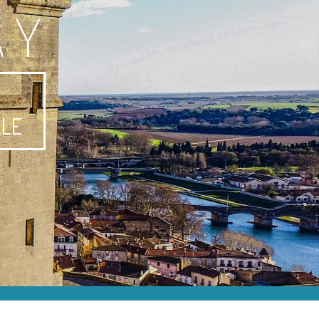
AY
-
LLE