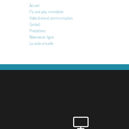
Accueil
Fly and play immobilier
Vidéo drone et communication
Contact
Prestations
Réservez en ligne
La visite virtuelle