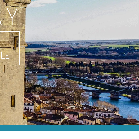
AY
-
LLE