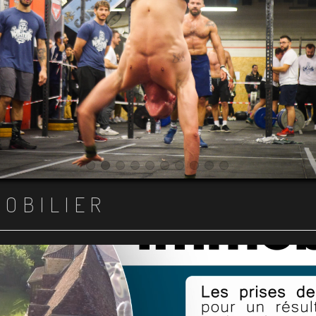
Item 1
Item 2
Item 3
Item 4
Item 5
Item 6
Item 7
Item 8
Item 9
Item 10
MOBILIER