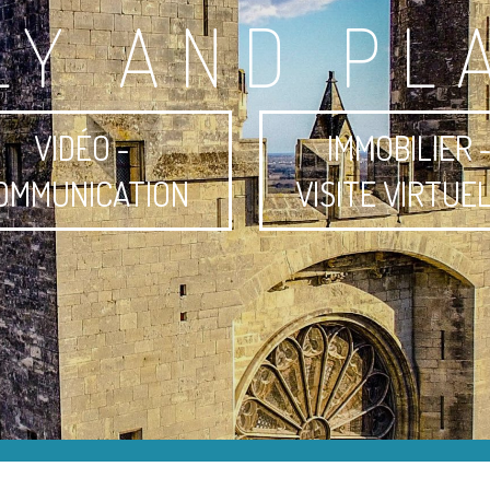
LY AND PL
VIDÉO -
IMMOBILIER 
OMMUNICATION
VISITE VIRTUE