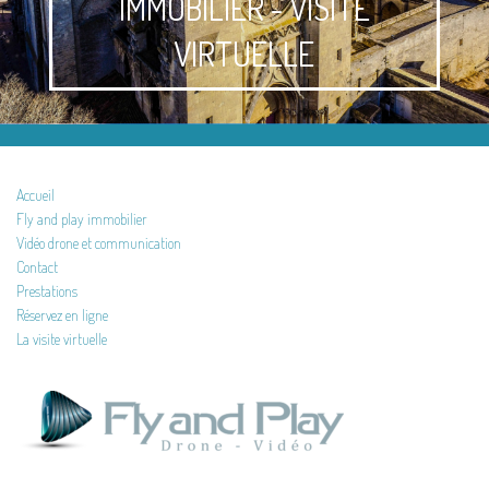
IMMOBILIER - VISITE
VIRTUELLE
Accueil
Fly and play immobilier
Vidéo drone et communication
Contact
Prestations
Réservez en ligne
La visite virtuelle