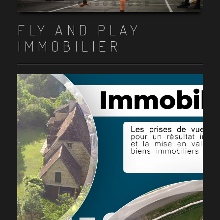
Item 1
Item 2
Item 3
Item 4
Item 5
Item 6
Item 7
Item 8
Item 9
Item 10
FLY AND PLAY
IMMOBILIER