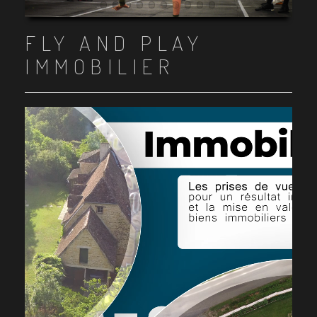
Item 1
Item 2
Item 3
Item 4
Item 5
Item 6
Item 7
Item 8
Item 9
Item 10
FLY AND PLAY
IMMOBILIER