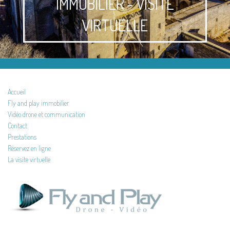
IMMOBILIER - VISITE
VIRTUELLE
Accueil
Fly and play immobilier
Vidéo drone et communication
Contact
Prestations
Réservez en ligne
La visite virtuelle