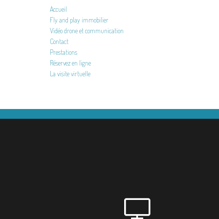
Accueil
Fly and play immobilier
Vidéo drone et communication
Contact
Prestations
Réservez en ligne
La visite virtuelle