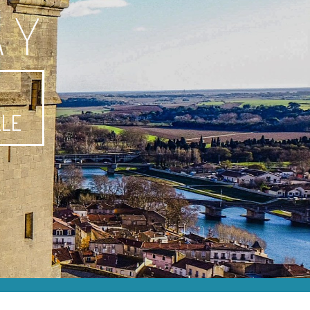
AY
-
LLE