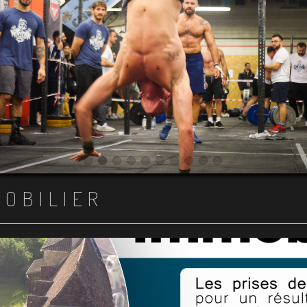
Item 1
Item 2
Item 3
Item 4
Item 5
Item 6
Item 7
Item 8
Item 9
Item 10
MOBILIER