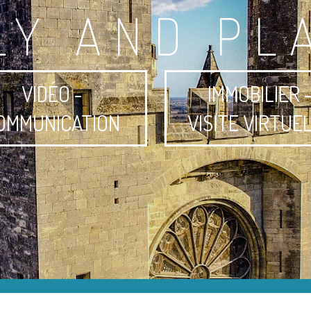
LY AND PL
VIDÉO -
IMMOBILIER 
OMMUNICATION
VISITE VIRTUE