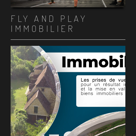
Item 1
Item 2
Item 3
Item 4
Item 5
Item 6
Item 7
Item 8
Item 9
Item 10
FLY AND PLAY
IMMOBILIER