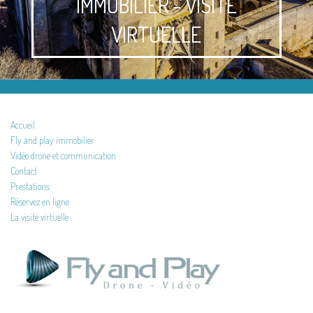
IMMOBILIER - VISITE
VIRTUELLE
Accueil
Fly and play immobilier
Vidéo drone et communication
Contact
Prestations
Réservez en ligne
La visite virtuelle