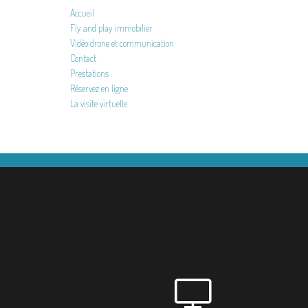
Accueil
Fly and play immobilier
Vidéo drone et communication
Contact
Prestations
Réservez en ligne
La visite virtuelle