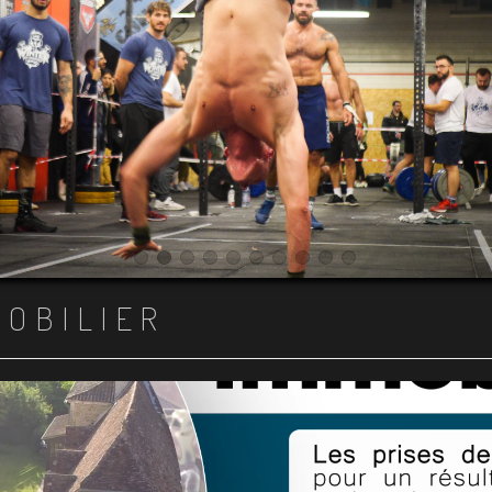
Item 1
Item 2
Item 3
Item 4
Item 5
Item 6
Item 7
Item 8
Item 9
Item 10
MOBILIER