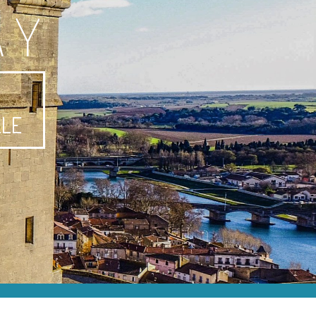
AY
-
LLE