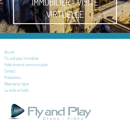
IMMOBILIER - VISITE
VIRTUELLE
Accueil
Fly and play immobilier
Vidéo drone et communication
Contact
Prestations
Réservez en ligne
La visite virtuelle