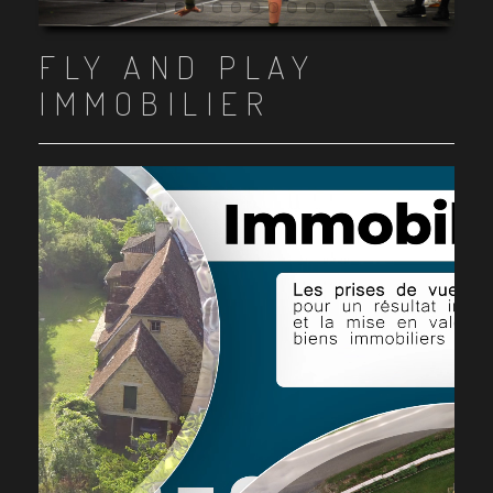
Item 1
Item 2
Item 3
Item 4
Item 5
Item 6
Item 7
Item 8
Item 9
Item 10
FLY AND PLAY
IMMOBILIER