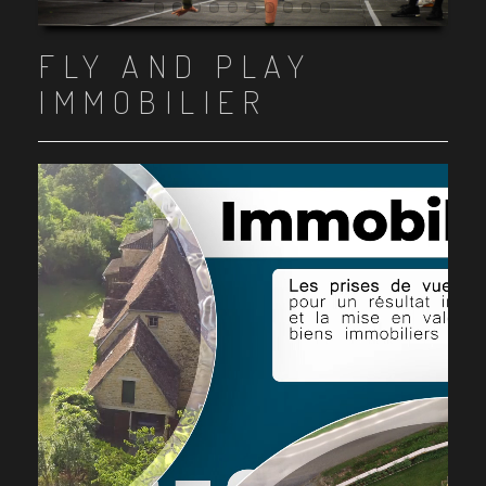
Item 1
Item 2
Item 3
Item 4
Item 5
Item 6
Item 7
Item 8
Item 9
Item 10
FLY AND PLAY
IMMOBILIER