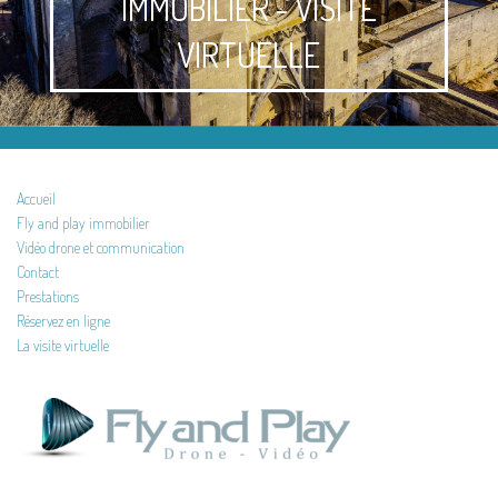
IMMOBILIER - VISITE
VIRTUELLE
Accueil
Fly and play immobilier
Vidéo drone et communication
Contact
Prestations
Réservez en ligne
La visite virtuelle