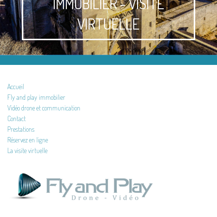
IMMOBILIER - VISITE
VIRTUELLE
Accueil
Fly and play immobilier
Vidéo drone et communication
Contact
Prestations
Réservez en ligne
La visite virtuelle