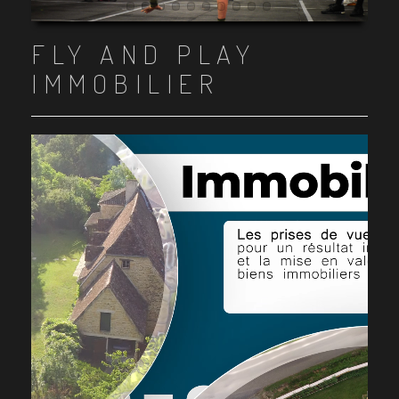
Item 1
Item 2
Item 3
Item 4
Item 5
Item 6
Item 7
Item 8
Item 9
Item 10
FLY AND PLAY
IMMOBILIER