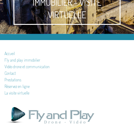
IMMOBILIER - VISITE
VIRTUELLE
Accueil
Fly and play immobilier
Vidéo drone et communication
Contact
Prestations
Réservez en ligne
La visite virtuelle