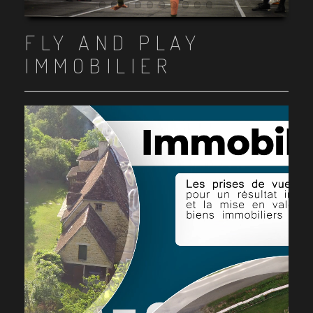
Item 1
Item 2
Item 3
Item 4
Item 5
Item 6
Item 7
Item 8
Item 9
Item 10
FLY AND PLAY
IMMOBILIER