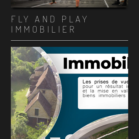
Item 1
Item 2
Item 3
Item 4
Item 5
Item 6
Item 7
Item 8
Item 9
Item 10
FLY AND PLAY
IMMOBILIER