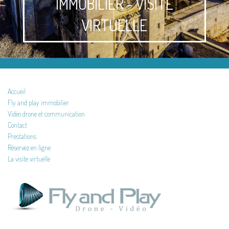
IMMOBILIER - VISITE
VIRTUELLE
Accueil
Fly and play immobilier
Vidéo drone et communication
Contact
Prestations
Réservez en ligne
La visite virtuelle