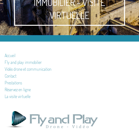
IMMOBILIER - VISITE
VIRTUELLE
Accueil
Fly and play immobilier
Vidéo drone et communication
Contact
Prestations
Réservez en ligne
La visite virtuelle