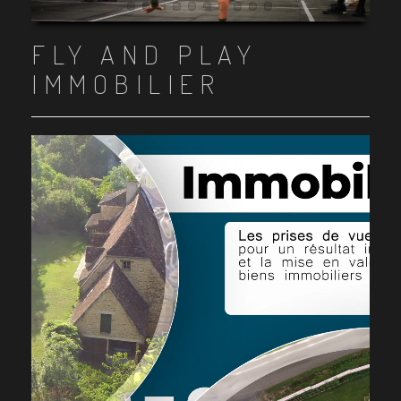
Item 1
Item 2
Item 3
Item 4
Item 5
Item 6
Item 7
Item 8
Item 9
Item 10
FLY AND PLAY
IMMOBILIER