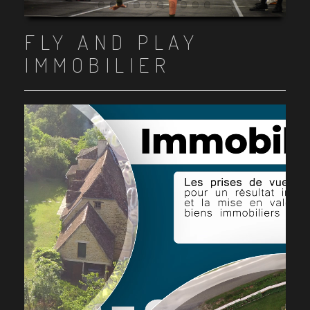
Item 1
Item 2
Item 3
Item 4
Item 5
Item 6
Item 7
Item 8
Item 9
Item 10
FLY AND PLAY
IMMOBILIER