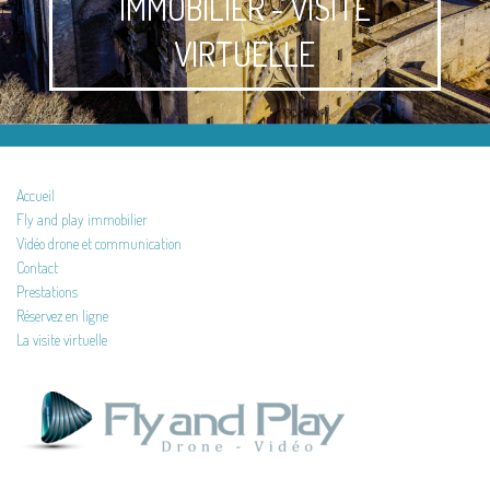
IMMOBILIER - VISITE
VIRTUELLE
Accueil
Fly and play immobilier
Vidéo drone et communication
Contact
Prestations
Réservez en ligne
La visite virtuelle