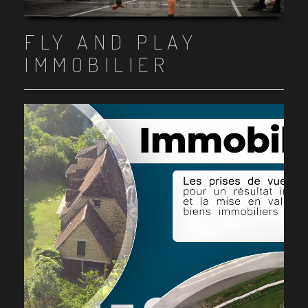
Item 1
Item 2
Item 3
Item 4
Item 5
Item 6
Item 7
Item 8
Item 9
Item 10
FLY AND PLAY
IMMOBILIER