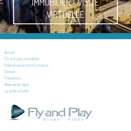
IMMOBILIER - VISITE
VIRTUELLE
Accueil
Fly and play immobilier
Vidéo drone et communication
Contact
Prestations
Réservez en ligne
La visite virtuelle