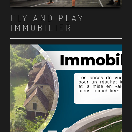
Item 1
Item 2
Item 3
Item 4
Item 5
Item 6
Item 7
Item 8
Item 9
Item 10
FLY AND PLAY
IMMOBILIER