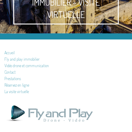
IMMOBILIER - VISITE
VIRTUELLE
Accueil
Fly and play immobilier
Vidéo drone et communication
Contact
Prestations
Réservez en ligne
La visite virtuelle