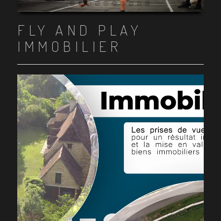
Item 1
Item 2
Item 3
Item 4
Item 5
Item 6
Item 7
Item 8
Item 9
Item 10
FLY AND PLAY
IMMOBILIER