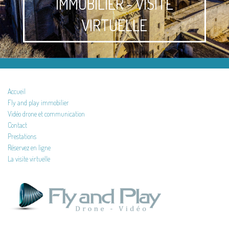
IMMOBILIER - VISITE
VIRTUELLE
Accueil
Fly and play immobilier
Vidéo drone et communication
Contact
Prestations
Réservez en ligne
La visite virtuelle