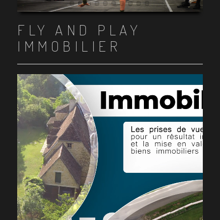
Item 1
Item 2
Item 3
Item 4
Item 5
Item 6
Item 7
Item 8
Item 9
Item 10
FLY AND PLAY
IMMOBILIER