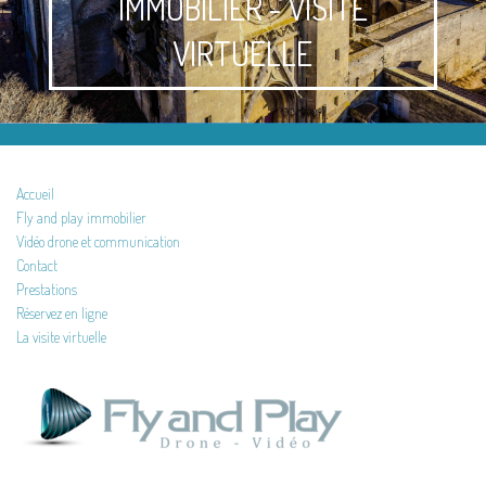
IMMOBILIER - VISITE
VIRTUELLE
Accueil
Fly and play immobilier
Vidéo drone et communication
Contact
Prestations
Réservez en ligne
La visite virtuelle